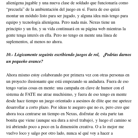
alienígena jugable y una nueva clase de soldado que funcionaría como
“precuela” de la ambientación del juego en sí. Fuera de eso quizá
montar un módulo listo para ser jugado, y alguna idea más tengo para
equipo y tecnología alienígena. Pero nada más. Nexus tiene un
principio y un fin, y su vida continuará en su página web mientras la
gente tenga interés en ella. Pero no tengo en mente una línea de
suplementos, al menos no ahora.
10.- Lógicamente seguirás escribiendo juegos de rol, ¿Podrías darnos
un pequeño avance?
Ahora mismo estoy colaborando por primera vez con otras personas en
un proyecto ilusionante que está empezando su andadura. Fuera de eso
tengo varias cosas en mente: una campaña en clave de humor con el
sistema de FATE me atrae muchísimo, y fuera de eso tengo en mente
desde hace tiempo un juego orientado a asesinos de élite que me apetece
desarrollar a corto plazo. Por ideas te aseguro que no es, pero creo que
ahora toca centrarse un tiempo en Nexus, disfrutar de esta parte tan
bonita que viene (aunque sea dura a nivel trabajo), y luego el camino se
irá abriendo poco a poco en la dimensión creativa. O a lo mejor me
vuelvo loco y salgo por otro lado, nunca sé qué voy a hacer a