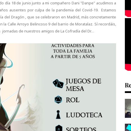
do día 18 de junio junto a mi compañero Dani "Danpe" acudimos a
años ausentes por culpa de la pandemia del Covid-19. Estamos
día del Dragón , que se celebraron en Madrid, más concretamente
n la Calle Arroyo Belincoso 9 del barrio de Moratalaz. Sí recordáis,
as jornadas de nuestros amigos de La Cofradía del Dr…
R