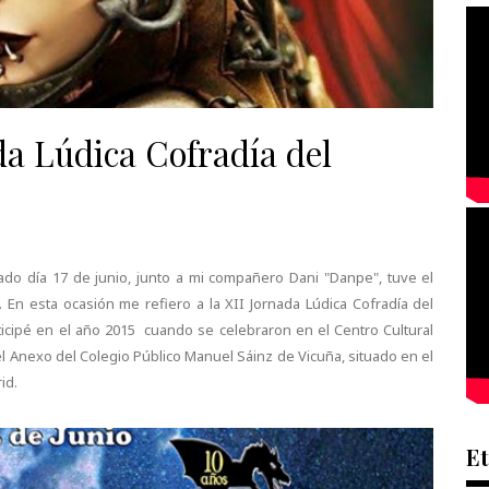
da Lúdica Cofradía del
ado día 17 de junio, junto a mi compañero Dani "Danpe", tuve el
 En esta ocasión me refiero a la XII Jornada Lúdica Cofradía del
icipé en el año 2015 cuando se celebraron en el Centro Cultural
el Anexo del Colegio Público Manuel Sáinz de Vicuña, situado en el
id.
Et