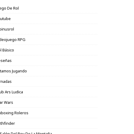
ego De Rol
outube
binusrol
ideojuego RPG
l Básico
eseñas
stamos Jugando
rnadas
ub Ars Ludica
ar Wars
boxing Roleros
thfinder
 Salón Del Rey De La Montaña