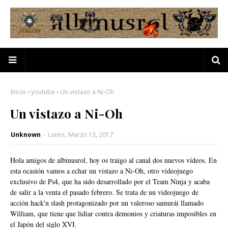
Inicio
youtube
Un vistazo a Ni-Oh
Un vistazo a Ni-Oh
Unknown
-
Lunes, Marzo 13, 2017
Hola amigos de albinusrol, hoy os traigo al canal dos nuevos vídeos. En
esta ocasión vamos a echar un vistazo a Ni-Oh, otro videojuego
exclusivo de Ps4, que ha sido d
esarrollado por el Team Ninja y acaba
de salir a la venta el pasado febrero. Se trata de un videojuego
de
acción hack'n slash protagonizado por un valeroso samurái llamado
William, que tiene que lidiar contra demonios y criaturas imposibles
en
el Japón del siglo XVI.