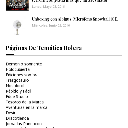
terroríficos ¡Nada más que un asesinato!
Lunes, Mayo 23, 2016
Unboxing con Albinus. Micrófono Snowball iCE.
Miércoles, Junio 29, 2016
Páginas De Temática Rolera
Demonio sonriente
Holocubierta
Ediciones sombra
Trasgotauro
Nosolorol
Rápido y Fácil
Edge Studio
Tesoros de la Marca
Aventuras en la marca
Devir
Dracotienda
Jornadas Pandacon