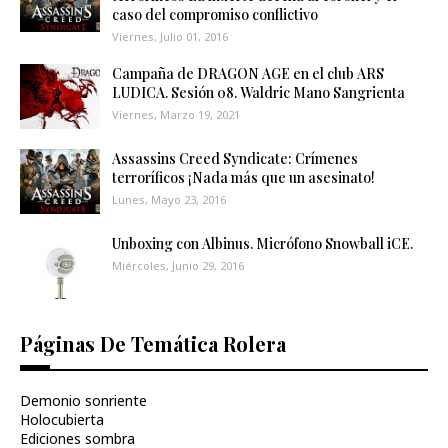
caso del compromiso conflictivo
Viernes, Julio 01, 2016
Campaña de DRAGON AGE en el club ARS
LUDICA. Sesión 08. Waldric Mano Sangrienta
Viernes, Marzo 19, 2021
Assassins Creed Syndicate: Crímenes
terroríficos ¡Nada más que un asesinato!
Lunes, Mayo 23, 2016
Unboxing con Albinus. Micrófono Snowball iCE.
Miércoles, Junio 29, 2016
Páginas De Temática Rolera
Demonio sonriente
Holocubierta
Ediciones sombra