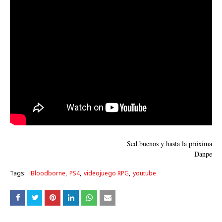
Sed buenos y hasta la próxima
Danpe
Tags:
Bloodborne
PS4
videojuego RPG
youtube