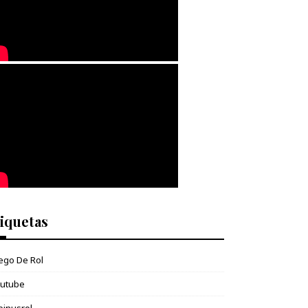
iquetas
ego De Rol
outube