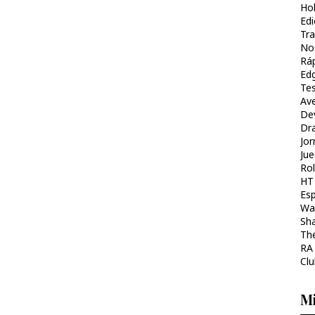
Ho
Ed
Tr
No
Ráp
Ed
Te
Av
Dev
Dr
Jo
Ju
Rol
HT 
Es
Wal
Sh
The
RA
Clu
Mi