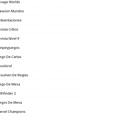
avage Worlds
reacion Mundos
mbientaciones
vista Crítico
vista Nivel 9
anpeyjuegos
ego De Cartas
solorol
esumen De Reglas
uego De Mesa
thfinder 2
uegos De Mesa
arvel Champions