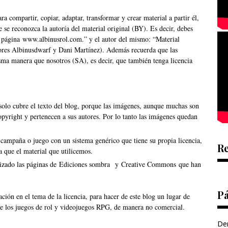
a compartir, copiar, adaptar, transformar y crear material a partir él,
 se reconozca la autoría del material original (BY). Es decir, debes
a página
www.albinusrol.com
.” y el autor del mismo: “Material
ores Albinusdwarf y Dani Martínez). Además recuerda que las
sma manera que nosotros (SA), es decir, que también tenga licencia
solo cubre el texto del blog, porque las imágenes, aunque muchas son
copyright y pertenecen a sus autores. Por lo tanto las imágenes quedan
campaña o juego con un sistema genérico que tiene su propia licencia,
R
a que el material que utilicemos.
lizado las páginas de
Ediciones sombra
y
Creative Commons
que han
Pá
ión en el tema de la licencia, para hacer de este blog un lugar de
 de los juegos de rol y videojuegos RPG, de manera no comercial.
De