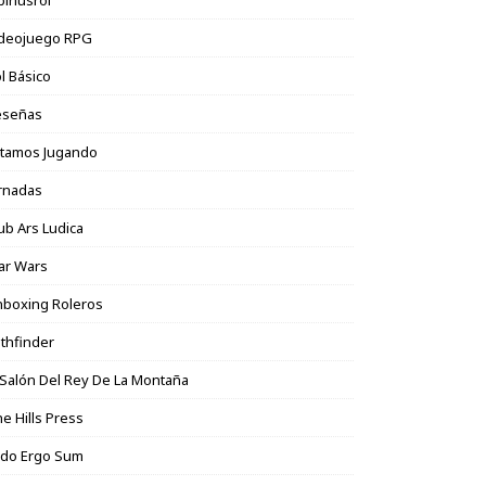
binusrol
ideojuego RPG
l Básico
eseñas
stamos Jugando
rnadas
ub Ars Ludica
ar Wars
boxing Roleros
thfinder
 Salón Del Rey De La Montaña
e Hills Press
udo Ergo Sum