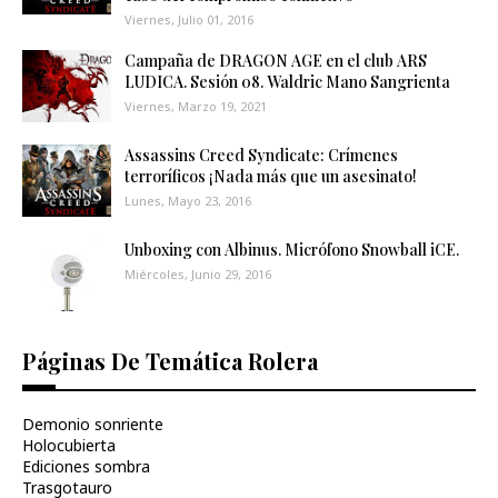
Viernes, Julio 01, 2016
Campaña de DRAGON AGE en el club ARS
LUDICA. Sesión 08. Waldric Mano Sangrienta
Viernes, Marzo 19, 2021
Assassins Creed Syndicate: Crímenes
terroríficos ¡Nada más que un asesinato!
Lunes, Mayo 23, 2016
Unboxing con Albinus. Micrófono Snowball iCE.
Miércoles, Junio 29, 2016
Páginas De Temática Rolera
Demonio sonriente
Holocubierta
Ediciones sombra
Trasgotauro