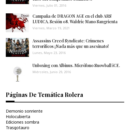
Viernes, Julio 01, 2016
Campaña de DRAGON AGE en el club ARS
LUDICA. Sesión 08. Waldric Mano Sangrienta
Viernes, Marzo 19, 2021
Assassins Creed Syndicate: Crímenes
terroríficos ¡Nada más que un asesinato!
Lunes, Mayo 23, 2016
Unboxing con Albinus. Micrófono Snowball iCE.
Miércoles, Junio 29, 2016
Páginas De Temática Rolera
Demonio sonriente
Holocubierta
Ediciones sombra
Trasgotauro