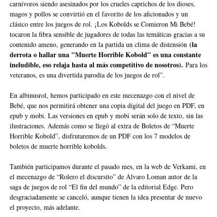
carnívoros siendo asesinados por los crueles caprichos de los dioses,
magos y pollos se convirtió en el favorito de los aficionados y un
clásico entre los juegos de rol. ¡Los Kobolds se Comieron Mi Bebé!
tocaron la fibra sensible de jugadores de todas las temáticas gracias a su
(la
contenido ameno, generando en la partida un clima de distensión
derrota o hallar una "Muerte Horrible Kobold" es una constante
ineludible, eso relaja hasta al más competitivo de nosotros).
Para los
veteranos, es una divertida parodia de los juegos de rol”.
En albinusrol, hemos participado en este mecenazgo con el nivel de
Bebé, que nos permitirá obtener una copia digital del juego en PDF, en
epub y mobi. Las versiones en epub y mobi serán solo de texto, sin las
ilustraciones. Además como se llegó al extra de Boletos de “Muerte
Horrible Kobold”, disfrutaremos de un PDF con los 7 modelos de
boletos de muerte horrible kobolds.
También participamos durante el pasado mes, en la web de Verkami, en
el mecenazgo de “Rolero el discursito” de Álvaro Loman autor de la
saga de juegos de rol “El fin del mundo” de la
editorial Edge
. Pero
desgraciadamente se canceló, aunque tienen la idea presentar de nuevo
el proyecto, más adelante.