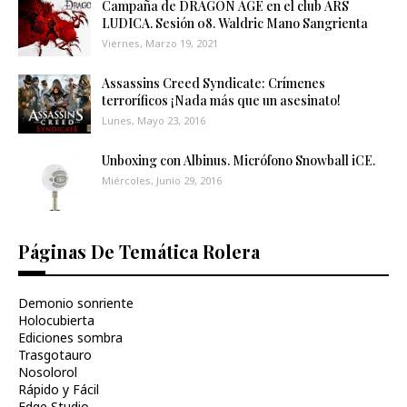
Campaña de DRAGON AGE en el club ARS
LUDICA. Sesión 08. Waldric Mano Sangrienta
Viernes, Marzo 19, 2021
Assassins Creed Syndicate: Crímenes
terroríficos ¡Nada más que un asesinato!
Lunes, Mayo 23, 2016
Unboxing con Albinus. Micrófono Snowball iCE.
Miércoles, Junio 29, 2016
Páginas De Temática Rolera
Demonio sonriente
Holocubierta
Ediciones sombra
Trasgotauro
Nosolorol
Rápido y Fácil
Edge Studio