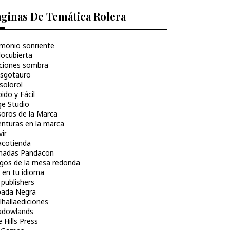
ginas De Temática Rolera
monio sonriente
locubierta
iciones sombra
asgotauro
solorol
ido y Fácil
ge Studio
soros de la Marca
enturas en la marca
ir
acotienda
rnadas Pandacon
egos de la mesa redonda
 en tu idioma
publishers
pada Negra
hallaediciones
adowlands
 Hills Press