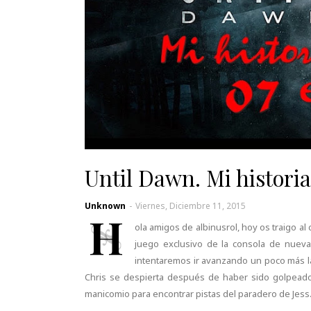
Until Dawn. Mi historia
Unknown
-
Viernes, Diciembre 11, 2015
H
ola amigos de albinusrol, hoy os traigo 
juego exclusivo de la consola de nuev
intentaremos ir avanzando un poco más la
Chris se despierta después de haber sido golpeado 
manicomio para encontrar pistas del paradero de Jess