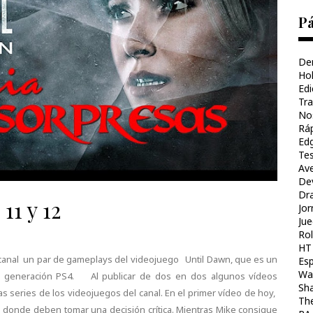
Pá
De
Ho
Ed
Tr
No
Ráp
Ed
Te
Av
Dev
Dr
11 y 12
Jo
Ju
Rol
HT 
al canal un par de gameplays del videojuego Until Dawn, que es un
Es
Wal
a generación PS4. Al publicar de dos en dos algunos vídeos
Sh
s series de los videojuegos del canal. En el primer vídeo de hoy,
The
il donde deben tomar una decisión crítica. Mientras Mike consigue