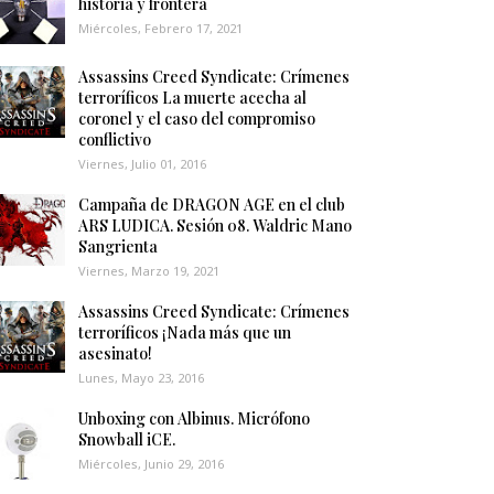
historia y frontera
Miércoles, Febrero 17, 2021
Assassins Creed Syndicate: Crímenes
terroríficos La muerte acecha al
coronel y el caso del compromiso
conflictivo
Viernes, Julio 01, 2016
Campaña de DRAGON AGE en el club
ARS LUDICA. Sesión 08. Waldric Mano
Sangrienta
Viernes, Marzo 19, 2021
Assassins Creed Syndicate: Crímenes
terroríficos ¡Nada más que un
asesinato!
Lunes, Mayo 23, 2016
Unboxing con Albinus. Micrófono
Snowball iCE.
Miércoles, Junio 29, 2016