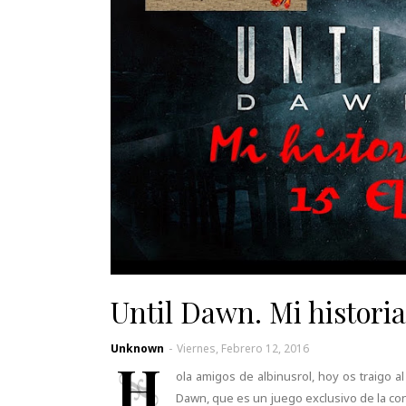
Until Dawn. Mi historia 
Unknown
-
Viernes, Febrero 12, 2016
H
ola amigos de albinusrol, hoy os traigo 
Dawn, que es un juego exclusivo de la co