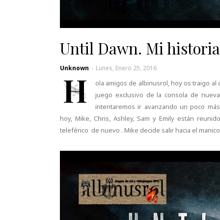
Until Dawn. Mi historia 
Unknown
-
Lunes, Enero 25, 2016
H
ola amigos de albinusrol, hoy os traigo 
juego exclusivo de la consola de nuev
intentaremos ir avanzando un poco más 
hoy, Mike, Chris, Ashley, Sam y Emily están reunido
teleférico de nuevo . Mike decide salir hacia el mani