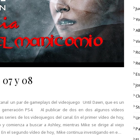
Ju
Y
Al
V
Ro
R
E
 07 y 08
Jo
Cl
al canal un par de gameplays del videojuego Until Dawn, que es un
St
a generación PS4. Al publicar de dos en dos algunos vídeos
s series de los videojuegos del canal. En el primer vídeo de hoy,
Un
y comienza a buscar a Ashley, mientras Mike se dirige al viejo
Pa
. En el segundo vídeo de hoy, Mike continua investigando en e…
El