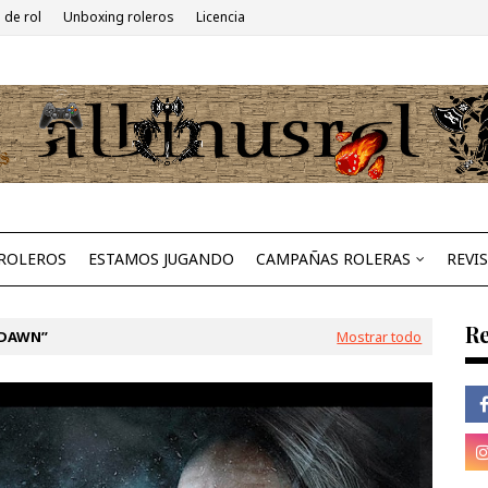
 de rol
Unboxing roleros
Licencia
ROLEROS
ESTAMOS JUGANDO
CAMPAÑAS ROLERAS
REVI
Re
 DAWN
Mostrar todo