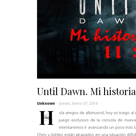
Until Dawn. Mi historia 
Unknown
-
Jueves, Enero 07, 2016
H
ola amigos de albinusrol, hoy os traigo 
juego exclusivo de la consola de nuev
intentaremos ir avanzando un poco más la
Chris y Ashley están atrapados en una situación difíc