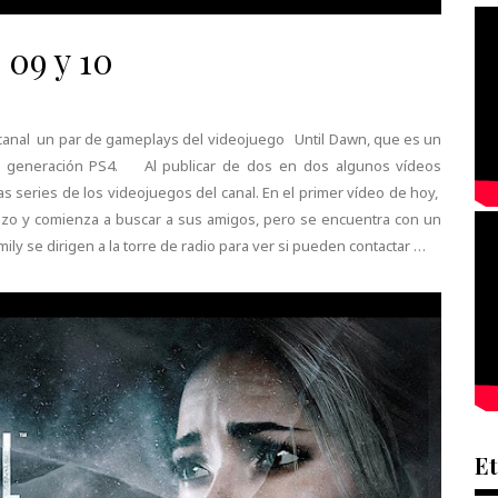
 09 y 10
al canal un par de gameplays del videojuego Until Dawn, que es un
a generación PS4. Al publicar de dos en dos algunos vídeos
s series de los videojuegos del canal. En el primer vídeo de hoy,
tazo y comienza a buscar a sus amigos, pero se encuentra con un
ly se dirigen a la torre de radio para ver si pueden contactar …
Et