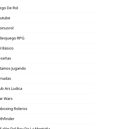
ego De Rol
outube
binusrol
ideojuego RPG
l Básico
eseñas
stamos Jugando
rnadas
ub Ars Ludica
ar Wars
boxing Roleros
thfinder
 Salón Del Rey De La Montaña