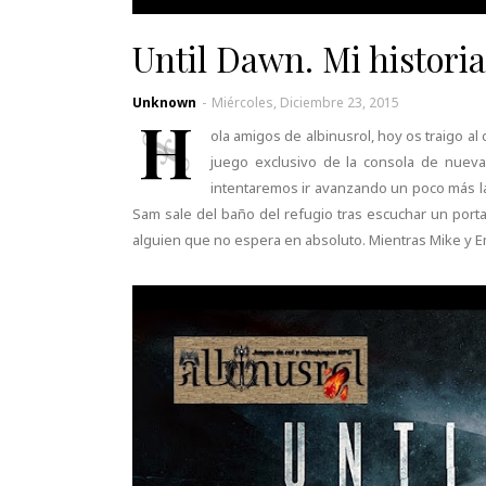
Until Dawn. Mi historia
Unknown
-
Miércoles, Diciembre 23, 2015
H
ola amigos de albinusrol, hoy os traigo 
juego exclusivo de la consola de nuev
intentaremos ir avanzando un poco más la
Sam sale del baño del refugio tras escuchar un por
alguien que no espera en absoluto. Mientras Mike y Emi