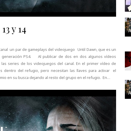
13 y 14
al canal un par de gameplays del videojuego Until Dawn, que es un
a generación PS4. Al publicar de dos en dos algunos vídeos
las series de los videojuegos del canal. En el primer vídeo de
s dentro del refugio, pero necesitan las llaves para activar el
comio en su busca dejando al resto del grupo en el refugio. En…