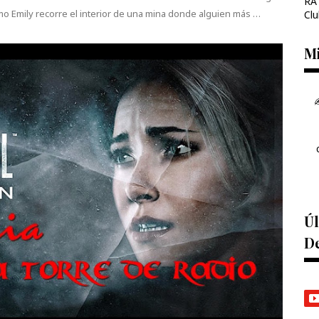
RA
mo Emily recorre el interior de una mina donde alguien más …
Clu
Mi
✍
Úl
D