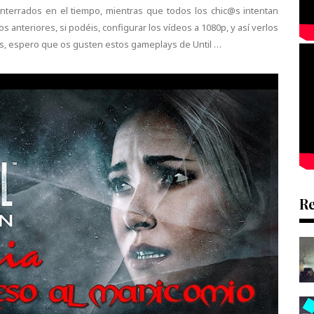
terrados en el tiempo, mientras que todos los chic@s intentan
anteriores, si podéis, configurar los vídeos a 1080p, y así verlos
s, espero que os gusten estos gameplays de Until …
R