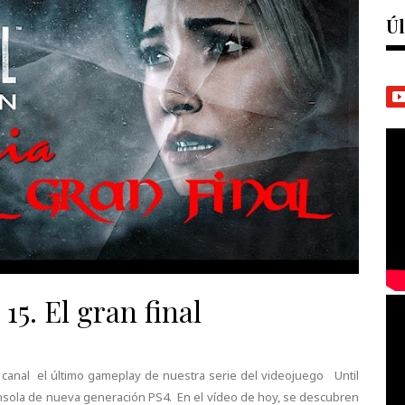
Úl
15. El gran final
al canal el último gameplay de nuestra serie del videojuego Until
nsola de nueva generación PS4. En el vídeo de hoy, se descubren