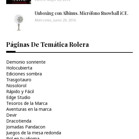
Unboxing con Albinus. Micrófono Snowball iCE.
Miércoles, Junio 29, 2016
Páginas De Temática Rolera
Demonio sonriente
Holocubierta
Ediciones sombra
Trasgotauro
Nosolorol
Rápido y Fácil
Edge Studio
Tesoros de la Marca
Aventuras en la marca
Devir
Dracotienda
Jornadas Pandacon
Juegos de la mesa redonda
Rol en tu idioma