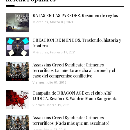
RATAS EN LAS PAREDES. Resumen de reglas
Miércoles, Marzo 03, 2021
CREACIÓN DE MUNDOS. Trasfondo, historia y
frontera
Miércoles, Febrero 17, 2021
Assassins Creed Syndicate: Crímenes
terroríficos La muerte acecha al coronel y el
caso del compromiso conflictivo
Viernes, Julio 01, 2016
Campaña de DRAGON AGE en el club ARS
LUDICA. Sesión 08. Waldric Mano Sangrienta
Viernes, Marzo 19, 2021
Assassins Creed Syndicate: Crímenes
terroríficos ¡Nada más que un asesinato!
Lunes, Mayo 23, 2016