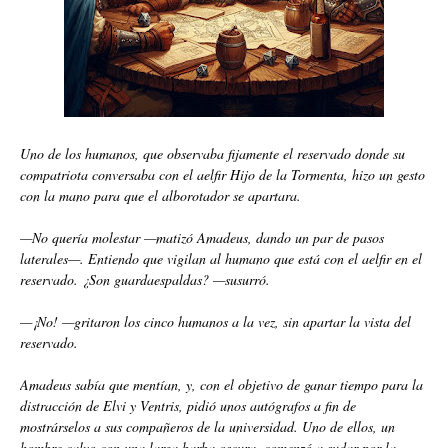
Uno de los humanos, que observaba fijamente el reservado donde su
compatriota conversaba con el aelfir Hijo de la Tormenta, hizo un gesto
con la mano para que el alborotador se apartara.
—No quería molestar —matizó Amadeus, dando un par de pasos
laterales—. Entiendo que vigilan al humano que está con el aelfir en el
reservado. ¿Son guardaespaldas? —susurró.
—¡No! —gritaron los cinco humanos a la vez, sin apartar la vista del
reservado.
Amadeus sabía que mentían, y, con el objetivo de ganar tiempo para la
distracción de Elvi y Ventris, pidió unos autógrafos a fin de
mostrárselos a sus compañeros de la universidad. Uno de ellos, un
hombre calvo con una larga barba oscura, comenzó a sudar por la