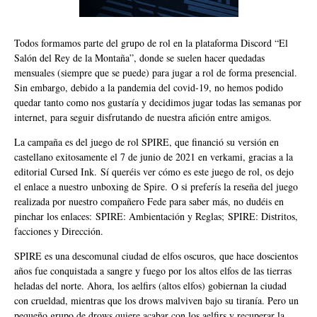
Todos formamos parte del grupo de rol en la plataforma Discord “El
Salón del Rey de la Montaña”, donde se suelen hacer quedadas
mensuales (siempre que se puede) para jugar a rol de forma presencial.
Sin embargo, debido a la pandemia del covid-19, no hemos podido
quedar tanto como nos gustaría y decidimos jugar todas las semanas por
internet, para seguir disfrutando de nuestra afición entre amigos.
La campaña es del juego de rol SPIRE, que financió su versión en
castellano exitosamente el 7 de junio de 2021 en verkami, gracias a la
editorial Cursed Ink.
Sí queréis ver cómo es este juego de rol, os dejo
el enlace a nuestro
unboxing de Spire
.
O si preferís la reseña del juego
realizada por nuestro compañero Fede para saber más, no dudéis en
pinchar los enlaces:
SPIRE: Ambientación y Reglas
;
SPIRE: Distritos,
facciones y Dirección.
SPIRE es una descomunal ciudad de elfos oscuros, que hace doscientos
años fue conquistada a sangre y fuego por los altos elfos de las tierras
heladas del norte. Ahora, los aelfirs (altos elfos) gobiernan la ciudad
con crueldad, mientras que los drows malviven bajo su tiranía. Pero un
pequeño grupo de drows quiere acabar con los aelfirs y recuperar la