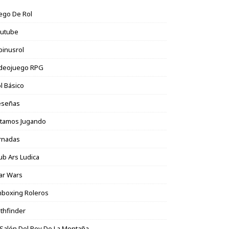
ego De Rol
outube
binusrol
ideojuego RPG
l Básico
eseñas
stamos Jugando
rnadas
ub Ars Ludica
ar Wars
boxing Roleros
thfinder
 Salón Del Rey De La Montaña