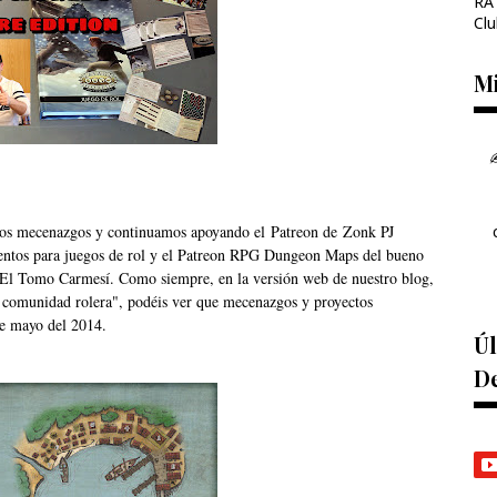
RA
Clu
Mi
✍
unos mecenazgos y continuamos apoyando el
Patreon de
Zonk PJ
ntos para juegos de rol
y
el Patreon RPG Dungeon Maps
del bueno
El Tomo Carmesí
. Como siempre, en la versión web de nuestro blog,
 comunidad rolera", podéis ver que mecenazgos y proyectos
de mayo del 2014.
Úl
D