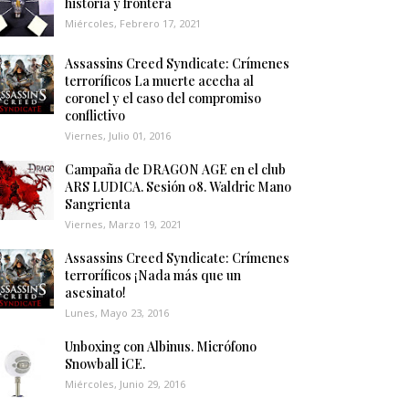
historia y frontera
Miércoles, Febrero 17, 2021
Assassins Creed Syndicate: Crímenes
terroríficos La muerte acecha al
coronel y el caso del compromiso
conflictivo
Viernes, Julio 01, 2016
Campaña de DRAGON AGE en el club
ARS LUDICA. Sesión 08. Waldric Mano
Sangrienta
Viernes, Marzo 19, 2021
Assassins Creed Syndicate: Crímenes
terroríficos ¡Nada más que un
asesinato!
Lunes, Mayo 23, 2016
Unboxing con Albinus. Micrófono
Snowball iCE.
Miércoles, Junio 29, 2016