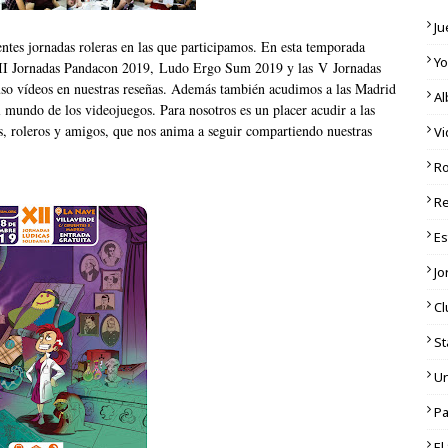
Ju
entes jornadas roleras en las que participamos. En esta temporada
Y
II Jornadas Pandacon 2019
,
Ludo Ergo Sum 2019
y
las V Jornadas
luso vídeos en nuestras reseñas. Además también acudimos a las
Madrid
Al
undo de los videojuegos. Para nosotros es un placer acudir a las
es, roleros y amigos, que nos anima a seguir compartiendo nuestras
V
Ro
R
E
Jo
Cl
St
Un
Pa
El