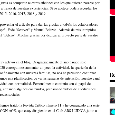
gusta es compartir nuestras aficiones con los que quieran pasarse por
 a través de nuestras experiencias. Si os apetece podéis recordar los
2015
,
2016
,
2017
,
2018
y
2019
.
rovechar el artículo para dar las gracias a tod@s los colaboradores
npe", Fede "Scarver" y Manuel Belizón. Además de mis intrépidos
l "Belcro". Muchas gracias por dedicar al proyecto parte de vuestro
uy activos en el blog. Desgraciadamente el año pasado solo
020 conseguimos aumentar un poco la actividad, la aparición de la
onfinamiento con nuestras familias, no nos ha permitido continuar
R
vamos una planificación de varias semanas de antelación, nuestro canal
vidad con normalidad. Personalmente continúo con el papel de
g, editando algunos contenidos, preparando vídeos de nuestros dos
redes sociales.
 hemos traído la
Revista Crítico número 11
y he comenzado una serie
RAGON AGE, que estoy dirigiendo en el
Club ARS LUDICA
junto a