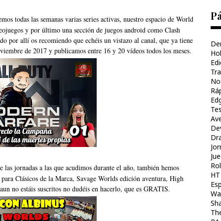
Pá
emos todas las semanas varias series activas, nuestro espacio de World
ojuegos y por último una sección de juegos android como Clash
 por allí os recomiendo que echéis un vistazo al canal, que ya tiene
De
viembre de 2017 y publicamos entre 16 y 20 vídeos todos los meses.
Ho
Ed
Tr
No
Ráp
Ed
Te
Av
Dev
Dr
Jo
Ju
Rol
de las jornadas a las que acudimos durante el año, también hemos
HT 
para Clásicos de la Marca
,
Savage Worlds edición aventura
,
High
Es
 aun no estáis suscritos no dudéis en hacerlo, que es GRATIS.
Wal
Sh
The