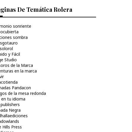
ginas De Temática Rolera
monio sonriente
locubierta
iciones sombra
asgotauro
solorol
ido y Fácil
ge Studio
soros de la Marca
enturas en la marca
ir
acotienda
rnadas Pandacon
egos de la mesa redonda
 en tu idioma
publishers
pada Negra
hallaediciones
adowlands
 Hills Press