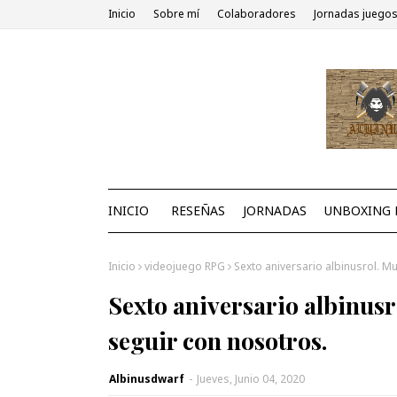
Inicio
Sobre mí
Colaboradores
Jornadas juegos
INICIO
RESEÑAS
JORNADAS
UNBOXING 
Inicio
videojuego RPG
Sexto aniversario albinusrol. M
Sexto aniversario albinus
seguir con nosotros.
Albinusdwarf
-
Jueves, Junio 04, 2020